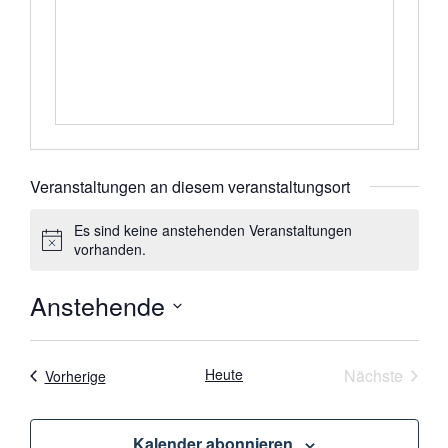
Veranstaltungen an diesem veranstaltungsort
Es sind keine anstehenden Veranstaltungen
Hinweis
vorhanden.
Anstehende
Datum
wählen.
Veran
Heute
Nächste
Veranstaltungen
Vorherige
Kalender abonnieren