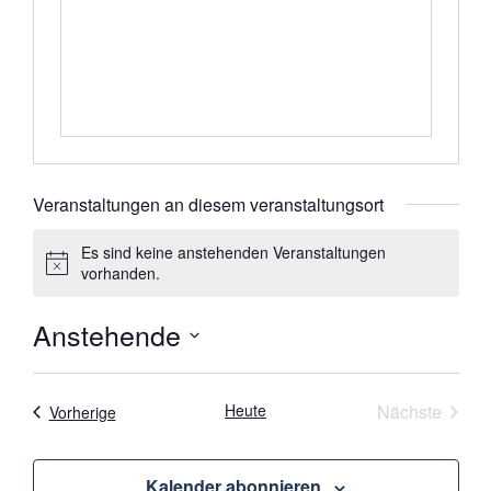
Veranstaltungen an diesem veranstaltungsort
Es sind keine anstehenden Veranstaltungen
Hinweis
vorhanden.
Anstehende
Datum
wählen.
Veran
Heute
Nächste
Veranstaltungen
Vorherige
Kalender abonnieren