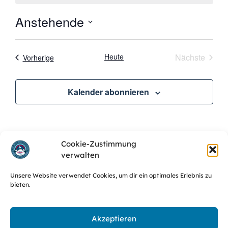
Anstehende
Datum
wählen.
Veran
Heute
Nächste
Veranstaltungen
Vorherige
Kalender abonnieren
Cookie-Zustimmung
verwalten
Unsere Website verwendet Cookies, um dir ein optimales Erlebnis zu
bieten.
Website des SJR Erlangen
Haftung & Urheberrecht
Akzeptieren