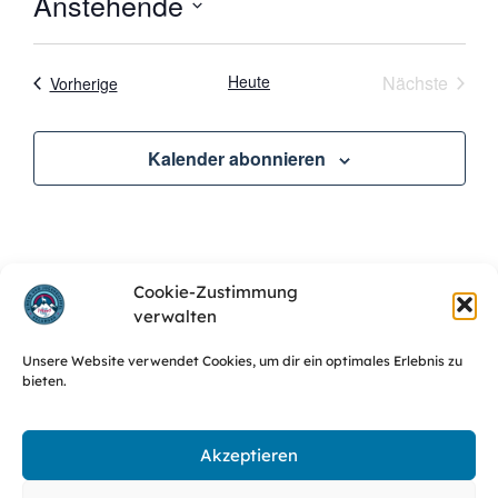
Anstehende
Datum
wählen.
Veran
Heute
Nächste
Veranstaltungen
Vorherige
Kalender abonnieren
Cookie-Zustimmung
verwalten
Unsere Website verwendet Cookies, um dir ein optimales Erlebnis zu
bieten.
Website des SJR Erlangen
Haftung & Urheberrecht
Akzeptieren
Cookie-Richtlinie (EU)
Datenschutz
Impressum