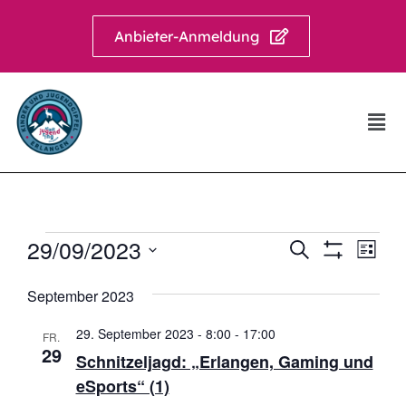
Anbieter-Anmeldung
29/09/2023
Veranstalt
Ver
Suche
Liste
Filter Anzei
Suche
Ans
Datum
wählen.
September 2023
und
Nav
Ansichten,
29. September 2023 - 8:00
-
17:00
FR.
Navigation
29
Schnitzeljagd: „Erlangen, Gaming und
eSports“ (1)