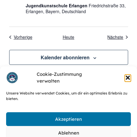
Jugendkunstschule Erlangen
Friedrichstraße 33,
Erlangen, Bayern, Deutschland
Veranstaltungen
Verans
Vorherige
Heute
Nächste
Kalender abonnieren
Cookie-Zustimmung
verwalten
Unsere Website verwendet Cookies, um dir ein optimales Erlebnis zu
bieten.
Website des SJR Erlangen
Haftung & Urheberrecht
Akzeptieren
Cookie-Richtlinie (EU)
Datenschutz
Impressum
Ablehnen