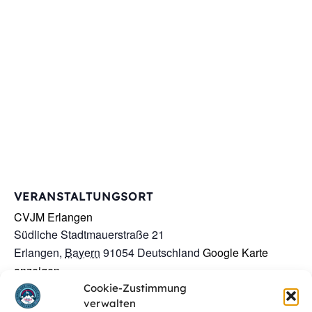
VERANSTALTUNGSORT
CVJM Erlangen
Südliche Stadtmauerstraße 21
Erlangen
,
Bayern
91054
Deutschland
Google Karte
anzeigen
Cookie-Zustimmung
verwalten
Junge Kirche in Erlangen
„Sprech-dich-aus“-Box